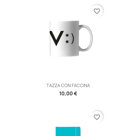
favorite_border
TAZZA CON FACCINA
10,00 €
favorite_border