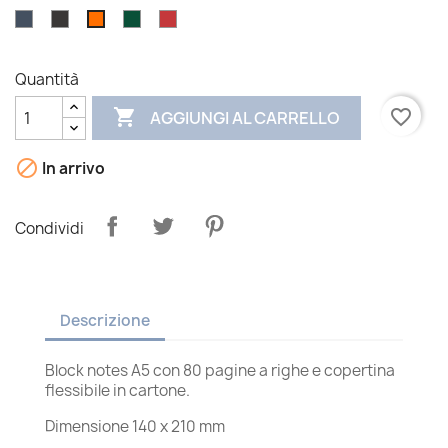
Blu
Nero
Verde
Rosso
Arancio
navy
Quantità

favorite_border
AGGIUNGI AL CARRELLO

In arrivo
Condividi
Descrizione
Block notes A5 con 80 pagine a righe e copertina
flessibile in cartone.
Dimensione 140 x 210 mm