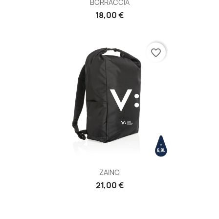
BORRACCIA
18,00 €
favorite_border
ZAINO
21,00 €