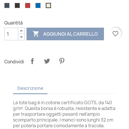
Blu
Nero
Rosso
Blu
Natural
navy
royal
Quantità

favorite_border
AGGIUNGI AL CARRELLO
Condividi
Descrizione
La tote bag è in cotone certificato GOTS, da 140
g/m². Questa borsa è robusta, resistente e adatta
per trasportare oggetti pesanti nell'ampio
scomparto principale. I manici sono lunghi 32 cm
per poterla portare comodamente a tracolla.