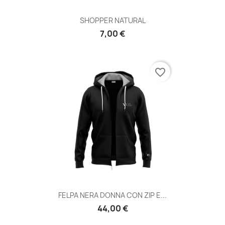
SHOPPER NATURAL
7,00 €
favorite_border
FELPA NERA DONNA CON ZIP E...
44,00 €