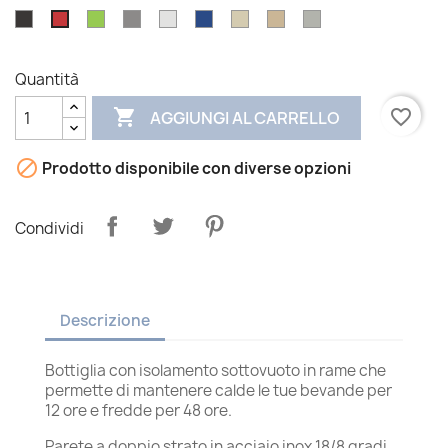
Nero
Lime
Titanio
Argento
Blu
Rose
Oro
Grigio
Rosso
Gold
Quantità

favorite_border
AGGIUNGI AL CARRELLO

Prodotto disponibile con diverse opzioni
Condividi
Descrizione
Bottiglia con isolamento sottovuoto in rame che
permette di mantenere calde le tue bevande per
12 ore e fredde per 48 ore.
Parete a doppio strato in acciaio inox 18/8 gradi