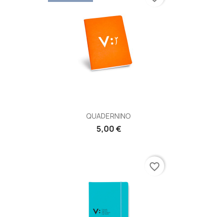
QUADERNINO
5,00 €
favorite_border