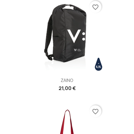
favorite_border
ZAINO
21,00 €
favorite_border