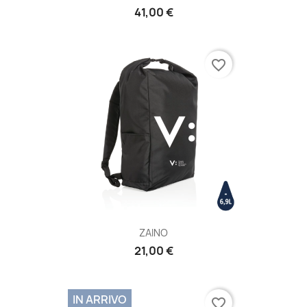
41,00 €
favorite_border
ZAINO
21,00 €
IN ARRIVO
favorite_border