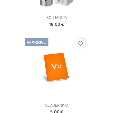
BORRACCIA
18,00 €
IN ARRIVO
favorite_border
QUADERNINO
5,00 €