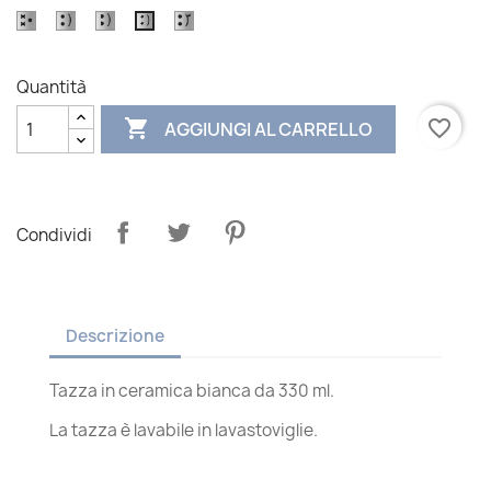
1
2
3
5
4
Quantità

favorite_border
AGGIUNGI AL CARRELLO
Condividi
Descrizione
Tazza in ceramica bianca da 330 ml.
La tazza è lavabile in lavastoviglie.