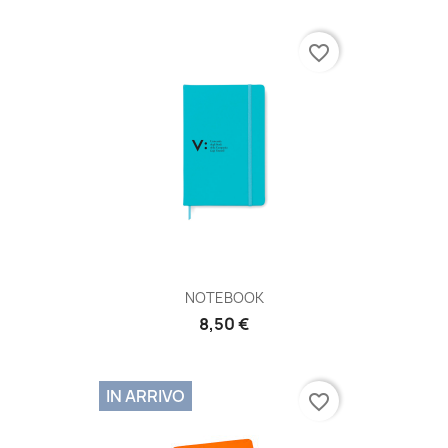
favorite_border
NOTEBOOK
8,50 €
IN ARRIVO
favorite_border