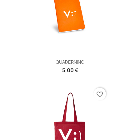
QUADERNINO
5,00 €
favorite_border