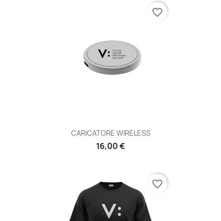
favorite_border
CARICATORE WIRELESS
16,00 €
favorite_border